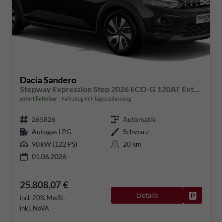
Dacia Sandero
Stepway Expression Step 2026 ECO-G 120AT Extreme + WP/TP/DP
sofort lieferbar
Fahrzeug mit Tageszulassung
265826
Automatik
Autogas LPG
Schwarz
90 kW (122 PS)
20 km
01.06.2026
25.808,07 €
Details
Fahrzeug
incl. 20% MwSt.
inkl. NoVA