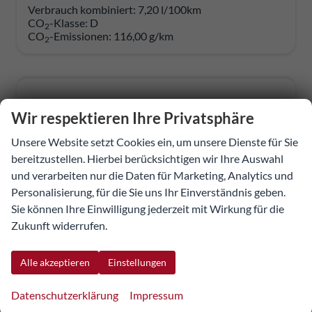
Verbrauch kombiniert:
7,20 l/100km
CO
-Klasse:
D
2
CO
-Emissionen:
116,00 g/km
2
Wir respektieren Ihre Privatsphäre
Unsere Website setzt Cookies ein, um unsere Dienste für Sie
bereitzustellen. Hierbei berücksichtigen wir Ihre Auswahl
und verarbeiten nur die Daten für Marketing, Analytics und
Personalisierung, für die Sie uns Ihr Einverständnis geben.
Sie können Ihre Einwilligung jederzeit mit Wirkung für die
Zukunft widerrufen.
Alle akzeptieren
Einstellungen
Dacia Sandero
Datenschutzerklärung
Impressum
Stepway Extreme Step 2026 ECO-G 120AT + WP/TP/DP