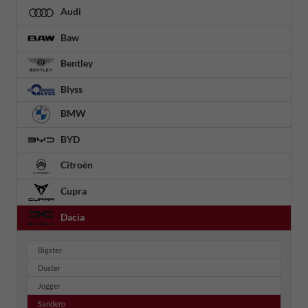
Audi
Baw
Bentley
Blyss
BMW
BYD
Citroën
Cupra
Dacia
Bigster
Duster
Jogger
Sandero