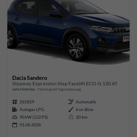
Dacia Sandero
Stepway Expression Step Facelift ECO-G 120 AT
sofort lieferbar
Fahrzeug mit Tageszulassung
265829
Automatik
Autogas LPG
Iron Blue
90 kW (122 PS)
20 km
01.06.2026