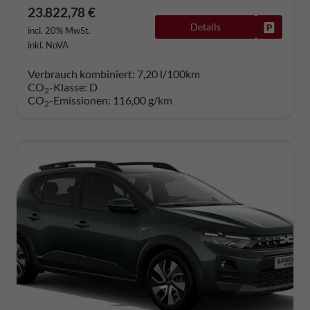
23.822,78 €
Details
Fahrzeug
incl. 20% MwSt.
inkl. NoVA
Verbrauch kombiniert:
7,20 l/100km
CO
-Klasse:
D
2
CO
-Emissionen:
116,00 g/km
2