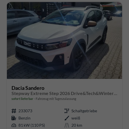
Dacia Sandero
Stepway Extreme Step 2026 Drive&Tech&Winter-Pack
sofort lieferbar
Fahrzeug mit Tageszulassung
233073
Schaltgetriebe
Benzin
weiß
81 kW (110 PS)
20 km