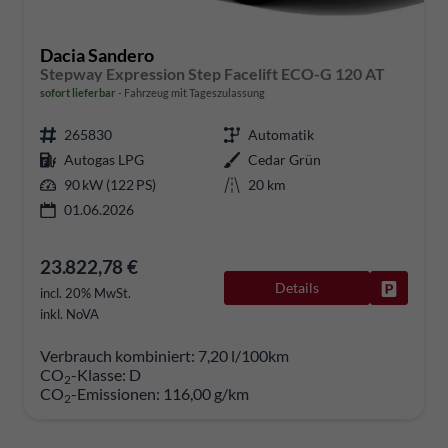
Dacia Sandero
Stepway Expression Step Facelift ECO-G 120 AT
sofort lieferbar
Fahrzeug mit Tageszulassung
265830
Automatik
Autogas LPG
Cedar Grün
90 kW (122 PS)
20 km
01.06.2026
23.822,78 €
Details
Fahrzeug
incl. 20% MwSt.
inkl. NoVA
Verbrauch kombiniert:
7,20 l/100km
CO
-Klasse:
D
2
CO
-Emissionen:
116,00 g/km
2