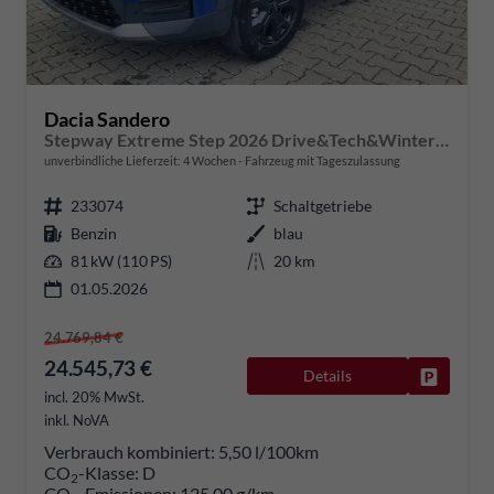
Dacia Sandero
Stepway Extreme Step 2026 Drive&Tech&Winter-Pack
unverbindliche Lieferzeit:
4 Wochen
Fahrzeug mit Tageszulassung
233074
Schaltgetriebe
Benzin
blau
81 kW (110 PS)
20 km
01.05.2026
24.769,84 €
24.545,73 €
Details
Fahrzeug
incl. 20% MwSt.
inkl. NoVA
Verbrauch kombiniert:
5,50 l/100km
CO
-Klasse:
D
2
CO
-Emissionen:
125,00 g/km