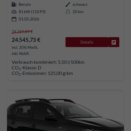
Benzin
schwarz
81 kW (110 PS)
20 km
01.05.2026
24.769,84 €
24.545,73 €
Details
Fahrzeug
incl. 20% MwSt.
inkl. NoVA
Verbrauch kombiniert:
5,50 l/100km
CO
-Klasse:
D
2
CO
-Emissionen:
125,00 g/km
2