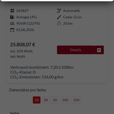
sofort lieferbar
Fahrzeug mit Tageszulassung
265827
Automatik
Autogas LPG
Cedar Grün
90 kW (122 PS)
20 km
01.06.2026
25.808,07 €
Details
Fahrzeug
incl. 20% MwSt.
inkl. NoVA
Verbrauch kombiniert:
7,20 l/100km
CO
-Klasse:
D
2
CO
-Emissionen:
116,00 g/km
2
Datensätze pro Seite:
10
20
50
100
250
Seite: