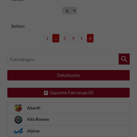
Seiten:
1
...
3
4
5
6
Fahrzeugnr.
Detailsuche
Geparkte Fahrzeuge (
0
)
Abarth
Alfa Romeo
Alpine