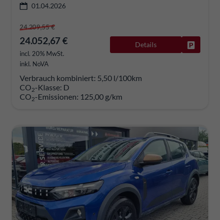
01.04.2026
24.209,55 €
24.052,67 €
Details
Fahrzeug
incl. 20% MwSt.
inkl. NoVA
Verbrauch kombiniert:
5,50 l/100km
CO
-Klasse:
D
2
CO
-Emissionen:
125,00 g/km
2