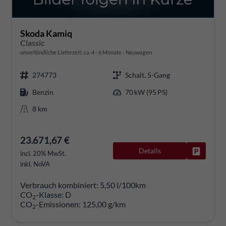
Skoda Kamiq
Classic
unverbindliche Lieferzeit: ca. 4 - 6 Monate
Neuwagen
274773
Schalt. 5-Gang
Benzin
70 kW (95 PS)
8 km
23.671,67 €
Details
Fahrzeug
incl. 20% MwSt.
inkl. NoVA
Verbrauch kombiniert:
5,50 l/100km
CO
-Klasse:
D
2
CO
-Emissionen:
125,00 g/km
2