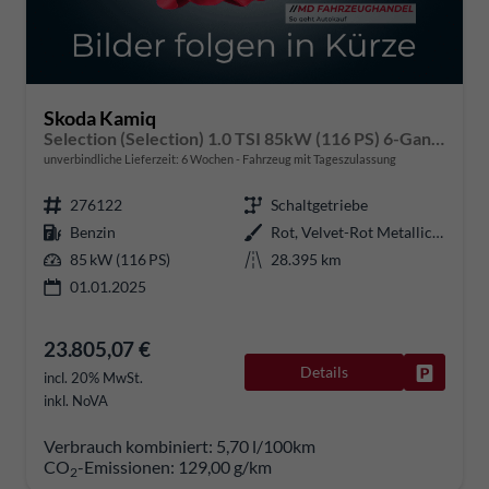
Skoda Kamiq
Selection (Selection) 1.0 TSI 85kW (116 PS) 6-Gang Schaltgetriebe
unverbindliche Lieferzeit:
6 Wochen
Fahrzeug mit Tageszulassung
276122
Schaltgetriebe
Benzin
Rot, Velvet-Rot Metallic (K1)
85 kW (116 PS)
28.395 km
01.01.2025
23.805,07 €
Details
Fahrzeug
incl. 20% MwSt.
inkl. NoVA
Verbrauch kombiniert:
5,70 l/100km
CO
-Emissionen:
129,00 g/km
2