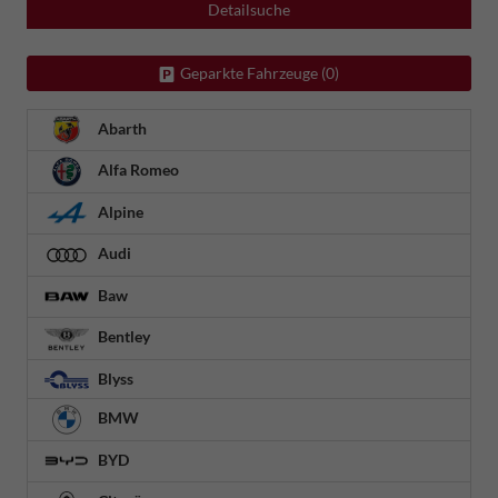
Detailsuche
Geparkte Fahrzeuge (
0
)
Abarth
Alfa Romeo
Alpine
Audi
Baw
Bentley
Blyss
BMW
BYD