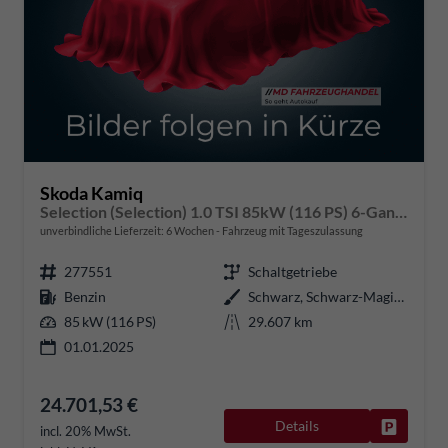
Skoda Kamiq
Selection (Selection) 1.0 TSI 85kW (116 PS) 6-Gang Schaltgetriebe
unverbindliche Lieferzeit:
6 Wochen
Fahrzeug mit Tageszulassung
277551
Schaltgetriebe
Benzin
Schwarz, Schwarz-Magic Perleffekt (1Z)
85 kW (116 PS)
29.607 km
01.01.2025
24.701,53 €
Details
Fahrzeug
incl. 20% MwSt.