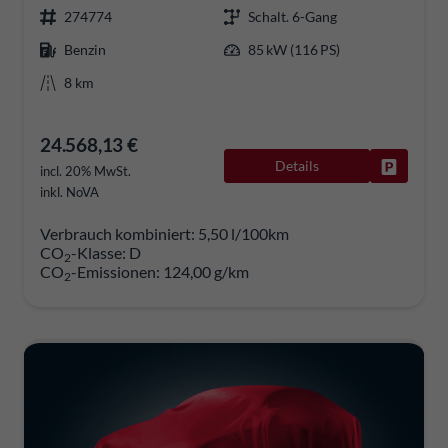
274774
Schalt. 6-Gang
Benzin
85 kW (116 PS)
8 km
24.568,13 €
Details
Fahrzeug
incl. 20% MwSt.
inkl. NoVA
Verbrauch kombiniert:
5,50 l/100km
CO
-Klasse:
D
2
CO
-Emissionen:
124,00 g/km
2