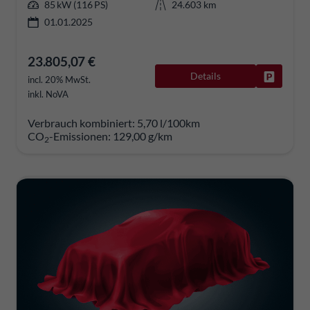
85 kW (116 PS)
24.603 km
01.01.2025
23.805,07 €
Details
Fahrzeug
incl. 20% MwSt.
inkl. NoVA
Verbrauch kombiniert:
5,70 l/100km
CO
-Emissionen:
129,00 g/km
2