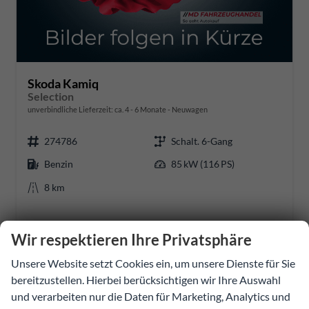
Skoda Kamiq
Selection
unverbindliche Lieferzeit: ca. 4 - 6 Monate
Neuwagen
274786
Schalt. 6-Gang
Benzin
85 kW (116 PS)
8 km
24.231,96 €
Wir respektieren Ihre Privatsphäre
Details
Fahrzeug
incl. 20% MwSt.
Unsere Website setzt Cookies ein, um unsere Dienste für Sie
inkl. NoVA
bereitzustellen. Hierbei berücksichtigen wir Ihre Auswahl
Verbrauch kombiniert:
5,50 l/100km
und verarbeiten nur die Daten für Marketing, Analytics und
CO
-Klasse:
D
2