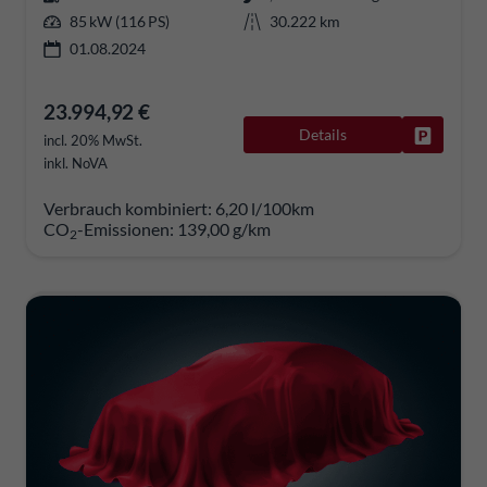
85 kW (116 PS)
30.222 km
01.08.2024
23.994,92 €
Details
Fahrzeug
incl. 20% MwSt.
inkl. NoVA
Verbrauch kombiniert:
6,20 l/100km
CO
-Emissionen:
139,00 g/km
2