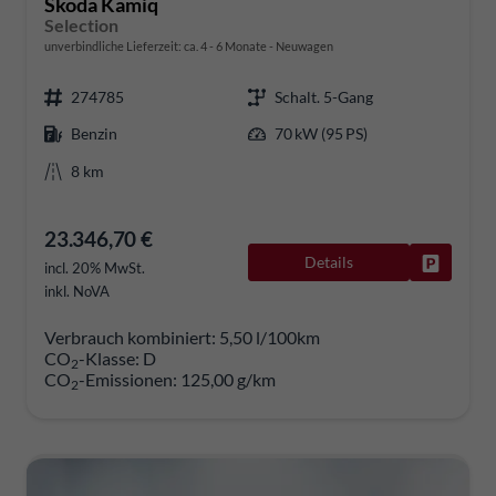
Skoda Kamiq
Selection
unverbindliche Lieferzeit: ca. 4 - 6 Monate
Neuwagen
274785
Schalt. 5-Gang
Benzin
70 kW (95 PS)
8 km
23.346,70 €
Details
Fahrzeug
incl. 20% MwSt.
inkl. NoVA
Verbrauch kombiniert:
5,50 l/100km
CO
-Klasse:
D
2
CO
-Emissionen:
125,00 g/km
2