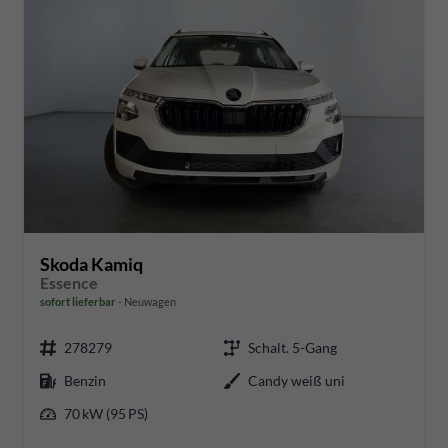
Skoda Kamiq
Essence
sofort lieferbar
Neuwagen
278279
Schalt. 5-Gang
Benzin
Candy weiß uni
70 kW (95 PS)