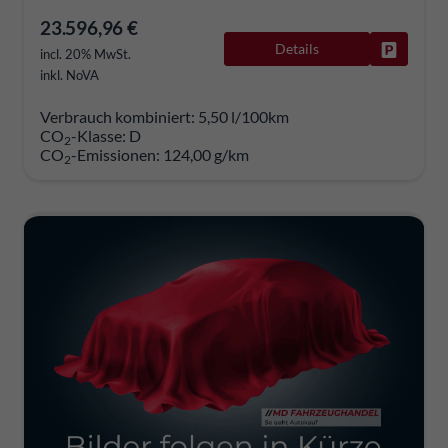
23.596,96 €
Details
Fahrzeug
incl. 20% MwSt.
inkl. NoVA
Verbrauch kombiniert:
5,50 l/100km
CO
-Klasse:
D
2
CO
-Emissionen:
124,00 g/km
2