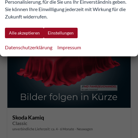
Personalisierung, für die Sie uns Ihr Einverständnis geben.
CO
-Emissionen:
124,00 g/km
2
Sie können Ihre Einwilligung jederzeit mit Wirkung für die
Zukunft widerrufen.
Alle akzeptieren
Einstellungen
Datenschutzerklärung
Impressum
Skoda Kamiq
Classic
unverbindliche Lieferzeit: ca. 4 - 6 Monate
Neuwagen