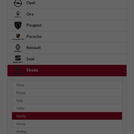
Opel
Ora
Peugeot
Porsche
Renault
Seat
Skoda
Elroq
Enyaq
Epiq
Fabia
Kamiq
Karoq
Kodiaq