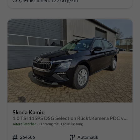
CO
-Emissionen:
127,00 g/km
2
Skoda Kamiq
1.0 TSI 115PS DSG Selection Rückf.Kamera PDC v+h Sitzheizung Klimaautomatik Skoda-Radio Apple CarPlay + Android Auto Tempomat Garantieverlängerung 16"LM
sofort lieferbar
Fahrzeug mit Tageszulassung
264586
Automatik