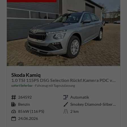
Skoda Kamiq
1.0 TSI 115PS DSG Selection Rückf.Kamera PDC v+h Sitzheizung Klimaautomatik Skoda-Radio Apple CarPlay + Android Auto Tempomat Garantieverlängerung 16"LM
sofort lieferbar
Fahrzeug mit Tageszulassung
264592
Automatik
Benzin
Smokey Diamond-Silber Metallic
85 kW (116 PS)
2 km
24.06.2026