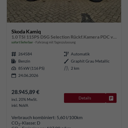
Skoda Kamiq
1.0 TSI 115PS DSG Selection Rückf.Kamera PDC v+h Sitzheizung Klimaautomatik Skoda-Radio Apple CarPlay + Android Auto Tempomat Garantieverlängerung 16"LM
sofort lieferbar
Fahrzeug mit Tageszulassung
264584
Automatik
Benzin
Graphit Grau Metallic
85 kW (116 PS)
2 km
24.06.2026
28.945,89 €
Details
Fahrzeug
incl. 20% MwSt.
inkl. NoVA
Verbrauch kombiniert:
5,60 l/100km
CO
-Klasse:
D
2