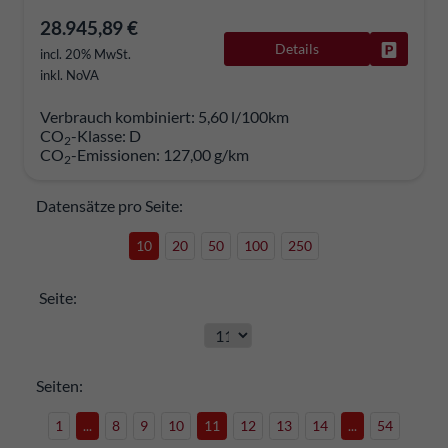
28.945,89 €
Details
Fahrzeug
incl. 20% MwSt.
inkl. NoVA
Verbrauch kombiniert:
5,60 l/100km
CO
-Klasse:
D
2
CO
-Emissionen:
127,00 g/km
2
Datensätze pro Seite:
10
20
50
100
250
Seite:
Seiten:
1
...
8
9
10
11
12
13
14
...
54