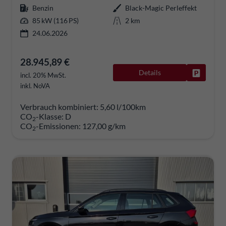
Benzin
Black-Magic Perleffekt
85 kW (116 PS)
2 km
24.06.2026
28.945,89 €
Details
Fahrzeug
incl. 20% MwSt.
inkl. NoVA
Verbrauch kombiniert:
5,60 l/100km
CO
-Klasse:
D
2
CO
-Emissionen:
127,00 g/km
2