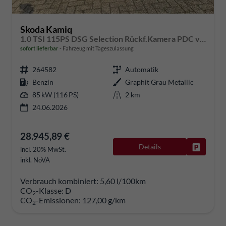
Skoda Kamiq
1.0 TSI 115PS DSG Selection Rückf.Kamera PDC v+h Sitzheizung Klimaautomatik Skoda-Radio Apple CarPlay + Android Auto Tempomat Garantieverlängerung 16"LM
sofort lieferbar
Fahrzeug mit Tageszulassung
264582
Automatik
Benzin
Graphit Grau Metallic
85 kW (116 PS)
2 km
24.06.2026
28.945,89 €
Details
Fahrzeug
incl. 20% MwSt.
inkl. NoVA
Verbrauch kombiniert:
5,60 l/100km
CO
-Klasse:
D
2
CO
-Emissionen:
127,00 g/km
2