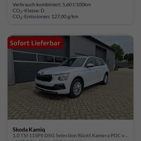
Verbrauch kombiniert:
5,60 l/100km
CO
-Klasse:
D
2
CO
-Emissionen:
127,00 g/km
2
Skoda Kamiq
1.0 TSI 115PS DSG Selection Rückf.Kamera PDC v+h Sitzheizung Klimaautomatik Skoda-Radio Apple CarPlay + Android Auto Tempomat Garantieverlängerung 16"LM