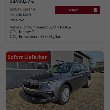
28.920,57 €
UVP:
34.134,74 €
Details
Fahrzeug
incl. 20% MwSt.
inkl. NoVA
Verbrauch kombiniert:
5,90 l/100km
CO
-Klasse:
D
2
CO
-Emissionen:
133,00 g/km
2