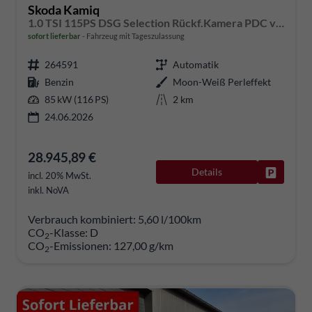
Skoda Kamiq
1.0 TSI 115PS DSG Selection Rückf.Kamera PDC v+h Sitzheizung Klimaautomatik Skoda-Radio Apple CarPlay + Android Auto Tempomat Garantieverlängerung 16"LM
sofort lieferbar
Fahrzeug mit Tageszulassung
264591
Automatik
Benzin
Moon-Weiß Perleffekt
85 kW (116 PS)
2 km
24.06.2026
28.945,89 €
Details
Fahrzeug
incl. 20% MwSt.
inkl. NoVA
Verbrauch kombiniert:
5,60 l/100km
CO
-Klasse:
D
2
CO
-Emissionen:
127,00 g/km
2