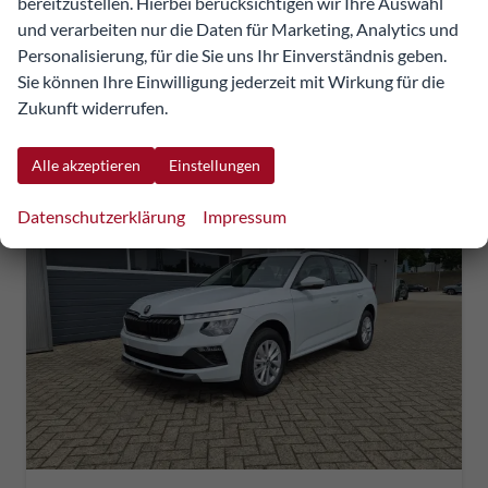
bereitzustellen. Hierbei berücksichtigen wir Ihre Auswahl
incl. 20% MwSt.
inkl. NoVA
und verarbeiten nur die Daten für Marketing, Analytics und
Personalisierung, für die Sie uns Ihr Einverständnis geben.
Verbrauch kombiniert:
5,60 l/100km
Sie können Ihre Einwilligung jederzeit mit Wirkung für die
CO
-Klasse:
D
2
Zukunft widerrufen.
CO
-Emissionen:
127,00 g/km
2
Alle akzeptieren
Einstellungen
Datenschutzerklärung
Impressum