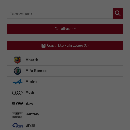
Fahrzeugnr.
Detailsuche
Geparkte Fahrzeuge (
0
)
Abarth
Alfa Romeo
Alpine
Audi
Baw
Bentley
Blyss