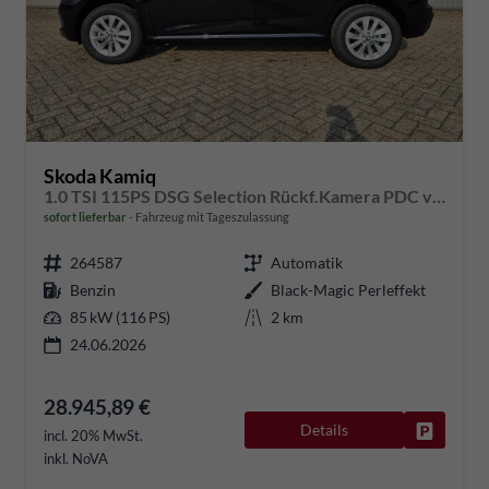
Skoda Kamiq
1.0 TSI 115PS DSG Selection Rückf.Kamera PDC v+h Sitzheizung Klimaautomatik Skoda-Radio Apple CarPlay + Android Auto Tempomat Garantieverlängerung 16"LM
sofort lieferbar
Fahrzeug mit Tageszulassung
264587
Automatik
Benzin
Black-Magic Perleffekt
85 kW (116 PS)
2 km
24.06.2026
28.945,89 €
Details
Fahrzeug
incl. 20% MwSt.
inkl. NoVA