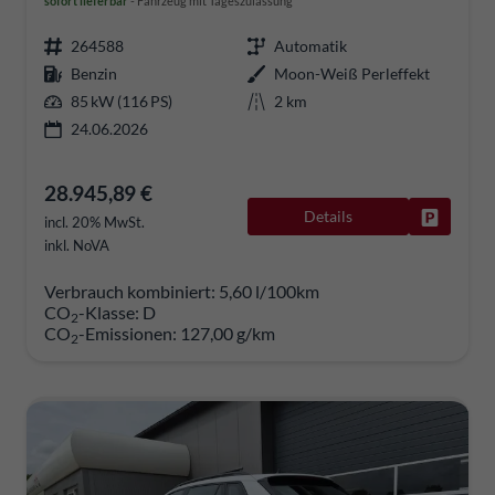
sofort lieferbar
Fahrzeug mit Tageszulassung
264588
Automatik
Benzin
Moon-Weiß Perleffekt
85 kW (116 PS)
2 km
24.06.2026
28.945,89 €
Details
Fahrzeug
incl. 20% MwSt.
inkl. NoVA
Verbrauch kombiniert:
5,60 l/100km
CO
-Klasse:
D
2
CO
-Emissionen:
127,00 g/km
2