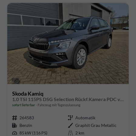
Skoda Kamiq
1.0 TSI 115PS DSG Selection Rückf.Kamera PDC v+h Sitzheizung Klimaautomatik Skoda-Radio Apple CarPlay + Android Auto Tempomat Garantieverlängerung 16"LM
sofort lieferbar
Fahrzeug mit Tageszulassung
264583
Automatik
Benzin
Graphit Grau Metallic
85 kW (116 PS)
2 km