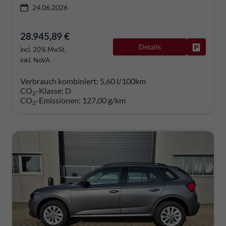
24.06.2026
28.945,89 €
Details
Fahrzeug
incl. 20% MwSt.
inkl. NoVA
Verbrauch kombiniert:
5,60 l/100km
CO
-Klasse:
D
2
CO
-Emissionen:
127,00 g/km
2