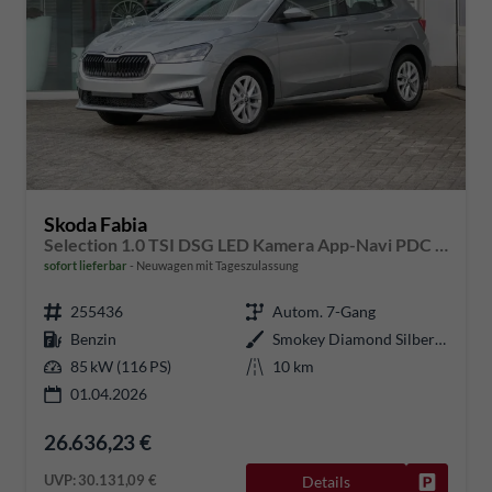
Skoda Fabia
Selection 1.0 TSI DSG LED Kamera App-Navi PDC Winterpaket
sofort lieferbar
Neuwagen mit Tageszulassung
255436
Autom. 7-Gang
Benzin
Smokey Diamond Silber Metallic
85 kW (116 PS)
10 km
01.04.2026
26.636,23 €
UVP:
30.131,09 €
Details
Fahrzeug