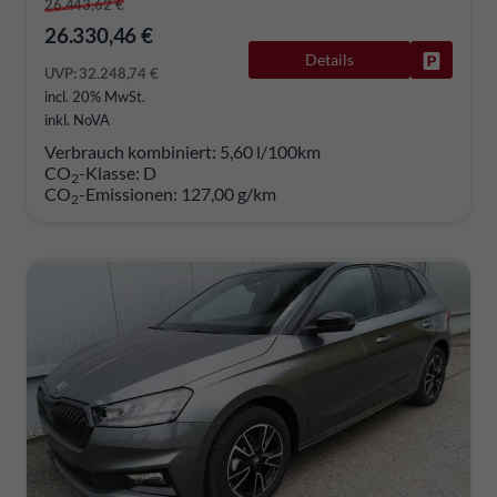
26.443,62 €
26.330,46 €
Details
Fahrzeug
UVP:
32.248,74 €
incl. 20% MwSt.
inkl. NoVA
Verbrauch kombiniert:
5,60 l/100km
CO
-Klasse:
D
2
CO
-Emissionen:
127,00 g/km
2