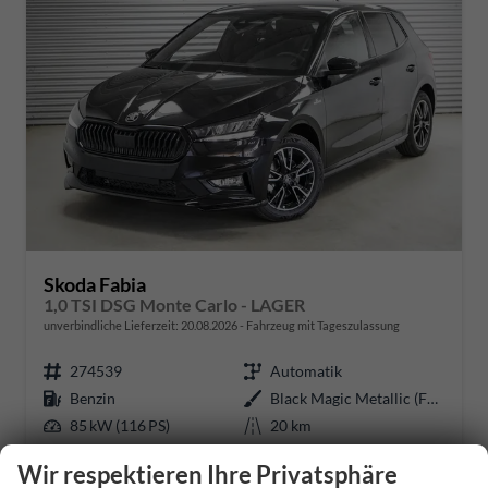
Skoda Fabia
1,0 TSI DSG Monte Carlo - LAGER
unverbindliche Lieferzeit:
20.08.2026
Fahrzeug mit Tageszulassung
274539
Automatik
Benzin
Black Magic Metallic (F9R)
85 kW (116 PS)
20 km
06.08.2026
Wir respektieren Ihre Privatsphäre