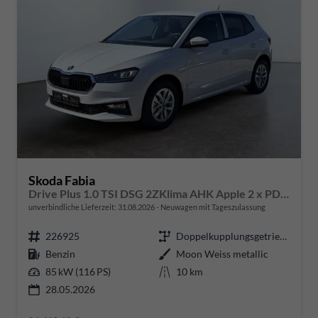
Skoda Fabia
Drive Plus 1.0 TSI DSG 2ZKlima AHK Apple 2 x PDC Sitzheizung 5J Garantie Kessy
unverbindliche Lieferzeit:
31.08.2026
Neuwagen mit Tageszulassung
226925
Doppelkupplungsgetriebe (DSG)
Benzin
Moon Weiss metallic
85 kW (116 PS)
10 km
28.05.2026