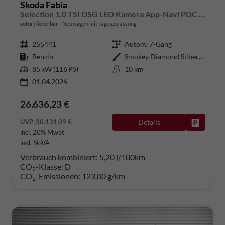
Skoda Fabia
Selection 1.0 TSI DSG LED Kamera App-Navi PDC Winterpaket
sofort lieferbar
Neuwagen mit Tageszulassung
255441
Autom. 7-Gang
Benzin
Smokey Diamond Silber Metallic
85 kW (116 PS)
10 km
01.04.2026
26.636,23 €
UVP:
30.131,09 €
Details
Fahrzeug
incl. 20% MwSt.
inkl. NoVA
Verbrauch kombiniert:
5,20 l/100km
CO
-Klasse:
D
2
CO
-Emissionen:
123,00 g/km
2