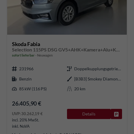
Skoda Fabia
Selection 115PS DSG GV5+AHK+Kamera+Alu+Kessy+Climatronic+Sitzheiz+Sunset+App
sofort lieferbar
Neuwagen
231966
Doppelkupplungsgetriebe (DSG)
Benzin
[B3B3] Smokey Diamond-Silber Metallic
85 kW (116 PS)
20 km
26.405,90 €
UVP:
30.262,19 €
Details
Fahrzeug
incl. 20% MwSt.
inkl. NoVA