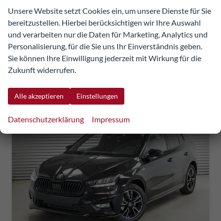
Unsere Website setzt Cookies ein, um unsere Dienste für Sie
26.702,93 €
bereitzustellen. Hierbei berücksichtigen wir Ihre Auswahl
Details
Fahrzeug
incl. 20% MwSt.
und verarbeiten nur die Daten für Marketing, Analytics und
inkl. NoVA
Personalisierung, für die Sie uns Ihr Einverständnis geben.
Verbrauch kombiniert:
5,30 l/100km
Sie können Ihre Einwilligung jederzeit mit Wirkung für die
CO
-Klasse:
D
2
Zukunft widerrufen.
CO
-Emissionen:
120,00 g/km
2
Alle akzeptieren
Einstellungen
Datenschutzerklärung
Impressum