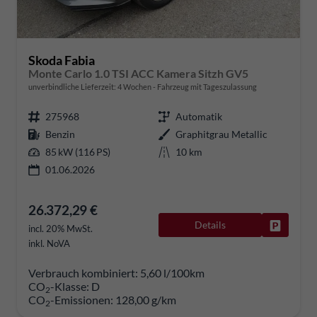
Skoda Fabia
Monte Carlo 1.0 TSI ACC Kamera Sitzh GV5
unverbindliche Lieferzeit:
4 Wochen
Fahrzeug mit Tageszulassung
275968
Automatik
Benzin
Graphitgrau Metallic
85 kW (116 PS)
10 km
01.06.2026
26.372,29 €
Details
Fahrzeug
incl. 20% MwSt.
inkl. NoVA
Verbrauch kombiniert:
5,60 l/100km
CO
-Klasse:
D
2
CO
-Emissionen:
128,00 g/km
2