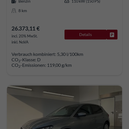
Benzin
110 kW (150 PS)
8 km
26.373,11 €
Details
Fahrzeug
incl. 20% MwSt.
inkl. NoVA
Verbrauch kombiniert:
5,30 l/100km
CO
-Klasse:
D
2
CO
-Emissionen:
119,00 g/km
2