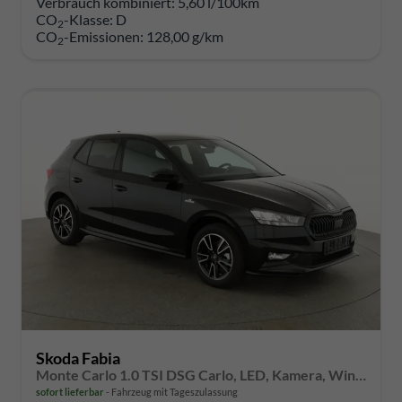
Verbrauch kombiniert:
5,60 l/100km
CO
-Klasse:
D
2
CO
-Emissionen:
128,00 g/km
2
Skoda Fabia
Monte Carlo 1.0 TSI DSG Carlo, LED, Kamera, Winter, 4 J.-Garantie
sofort lieferbar
Fahrzeug mit Tageszulassung