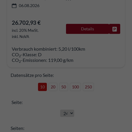
06.08.2026
26.702,93 €
Details
Fahrzeug
incl. 20% MwSt.
inkl. NoVA
Verbrauch kombiniert:
5,20 l/100km
CO
-Klasse:
D
2
CO
-Emissionen:
119,00 g/km
2
Datensätze pro Seite:
10
20
50
100
250
Seite:
Seiten: