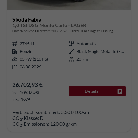
Skoda Fabia
1,0 TSI DSG Monte Carlo - LAGER
unverbindliche Lieferzeit:
20.08.2026
Fahrzeug mit Tageszulassung
274541
Automatik
Benzin
Black Magic Metallic (F9R)
85 kW (116 PS)
20 km
06.08.2026
26.702,93 €
Details
Fahrzeug
incl. 20% MwSt.
inkl. NoVA
Verbrauch kombiniert:
5,30 l/100km
CO
-Klasse:
D
2
CO
-Emissionen:
120,00 g/km
2