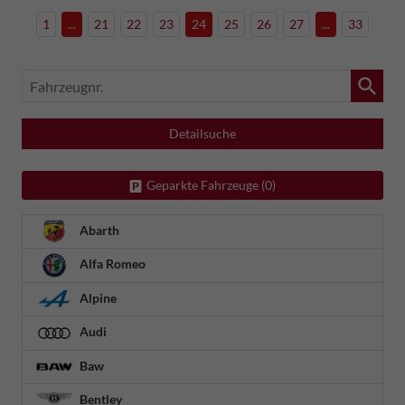
1
...
21
22
23
24
25
26
27
...
33
Fahrzeugnr.
Detailsuche
Geparkte Fahrzeuge (
0
)
Abarth
Alfa Romeo
Alpine
Audi
Baw
Bentley