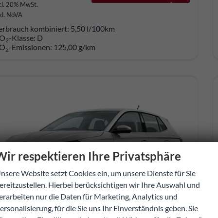
cl. 20% MwSt.
kl. NoVA
erbrauch kombiniert:
5,50 l/100km
O
-Klasse:
D
2
O
-Emissionen:
125,00 g/km
2
Wir respektieren Ihre Privatsphäre
nsere Website setzt Cookies ein, um unsere Dienste für Sie
ereitzustellen. Hierbei berücksichtigen wir Ihre Auswahl und
erarbeiten nur die Daten für Marketing, Analytics und
ersonalisierung, für die Sie uns Ihr Einverständnis geben. Sie