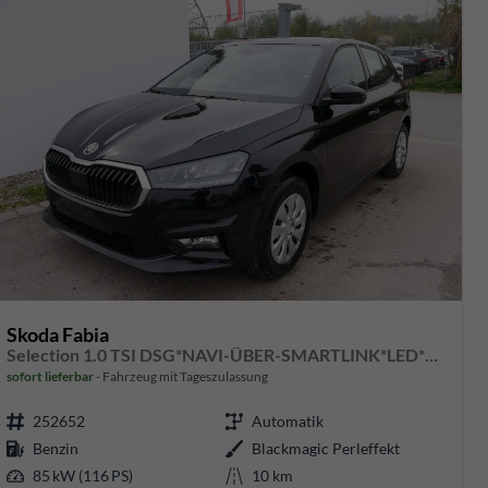
Skoda Fabia
Selection 1.0 TSI DSG*NAVI-ÜBER-SMARTLINK*LED*PDC-HI*SHZ*DAB*KLIMA
sofort lieferbar
Fahrzeug mit Tageszulassung
252652
Automatik
Benzin
Blackmagic Perleffekt
85 kW (116 PS)
10 km