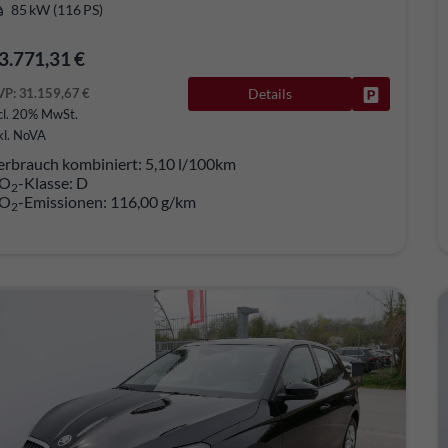
85 kW (116 PS)
3.771,31 €
VP:
31.159,67 €
Details
Fahrzeug pa
cl. 20% MwSt.
kl. NoVA
erbrauch kombiniert:
5,10 l/100km
O
-Klasse:
D
2
O
-Emissionen:
116,00 g/km
2