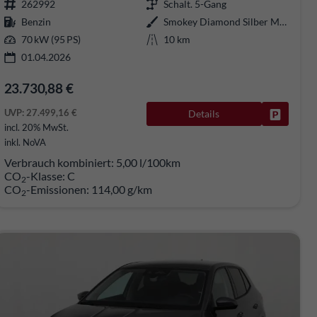
262992
Schalt. 5-Gang
Benzin
Smokey Diamond Silber Metallic
70 kW (95 PS)
10 km
01.04.2026
23.730,88 €
UVP:
27.499,16 €
Details
rken
Fahrzeug
incl. 20% MwSt.
inkl. NoVA
Verbrauch kombiniert:
5,00 l/100km
CO
-Klasse:
C
2
CO
-Emissionen:
114,00 g/km
2