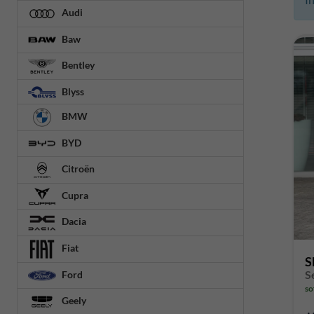
Audi
Baw
Bentley
Blyss
BMW
BYD
Citroën
Cupra
Dacia
Fiat
S
Ford
so
Geely