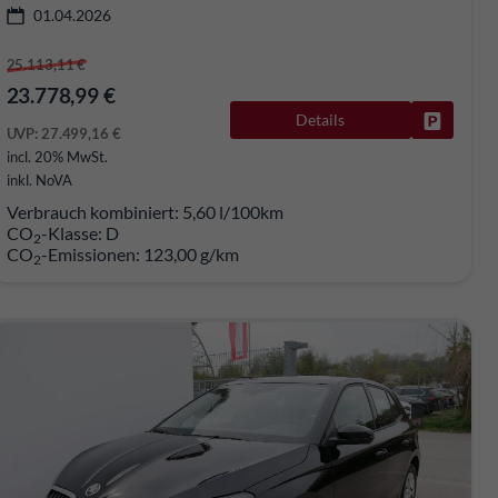
01.04.2026
25.113,11 €
23.778,99 €
rken
Details
Fahrzeug
UVP:
27.499,16 €
incl. 20% MwSt.
inkl. NoVA
Verbrauch kombiniert:
5,60 l/100km
CO
-Klasse:
D
2
CO
-Emissionen:
123,00 g/km
2