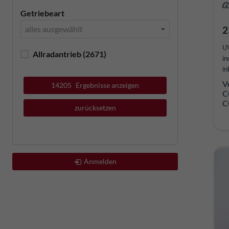
Getriebeart
alles ausgewählt
2
U
Allradantrieb
(2671)
in
in
V
14205
Ergebnisse anzeigen
C
C
zurücksetzen
Anmelden