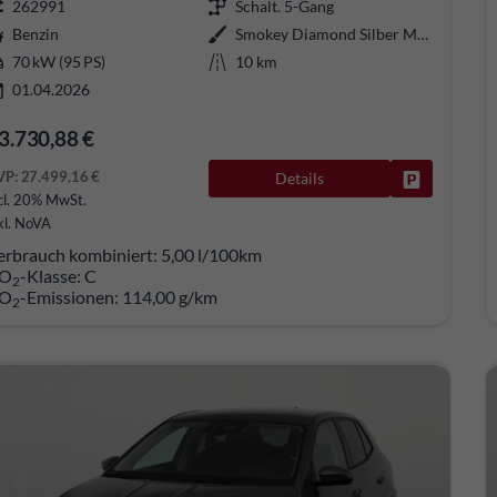
262991
Schalt. 5-Gang
Benzin
Smokey Diamond Silber Metallic
70 kW (95 PS)
10 km
01.04.2026
3.730,88 €
VP:
27.499,16 €
Details
Fahrzeug pa
cl. 20% MwSt.
kl. NoVA
erbrauch kombiniert:
5,00 l/100km
O
-Klasse:
C
2
O
-Emissionen:
114,00 g/km
2