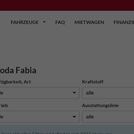
FAHRZEUGE
FAQ
MIETWAGEN
FINANZ
oda Fabia
fügbarkeit, Art
Kraftstoff
rieb
Ausstattungslinie
n Ihrer aktuellen Filterung befinden sich
322
Fahrzeuge: