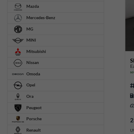
Mazda
Mercedes-Benz
MG
MINI
Mitsubishi
S
Nissan
so
Omoda
Opel
Ora
Peugeot
Porsche
2
Renault
U