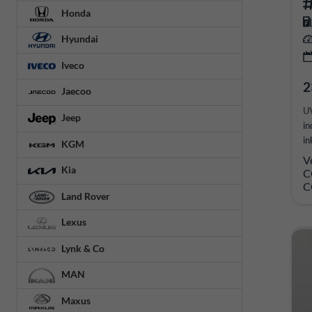
Honda
Hyundai
Iveco
2
Jaecoo
U
Jeep
in
in
KGM
V
Kia
C
C
Land Rover
Lexus
Lynk & Co
MAN
Maxus