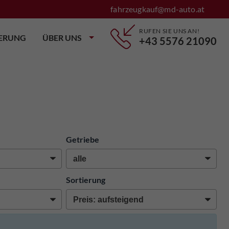
fahrzeugkauf@md-auto.at
RUFEN SIE UNS AN!
IERUNG
ÜBER UNS
+43 5576 21090
Getriebe
Sortierung