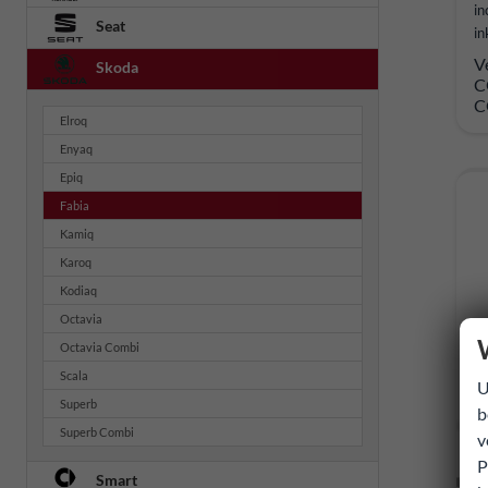
in
Seat
in
V
Skoda
C
C
Elroq
Enyaq
Epiq
Fabia
Kamiq
Karoq
Kodiaq
Octavia
Octavia Combi
Scala
U
Superb
b
Superb Combi
v
P
Smart