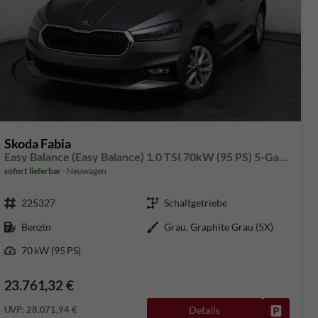
Skoda Fabia
Easy Balance (Easy Balance) 1.0 TSI 70kW (95 PS) 5-Gang-Schaltgetriebe
sofort lieferbar
Neuwagen
225327
Schaltgetriebe
Benzin
Grau, Graphite Grau (5X)
70 kW (95 PS)
23.761,32 €
UVP:
28.071,94 €
Details
rken
Fahrzeug