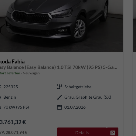
koda Fabia
Easy Balance (Easy Balance) 1.0 TSI 70kW (95 PS) 5-Gang-Schaltgetriebe
fort lieferbar
Neuwagen
225325
Schaltgetriebe
Benzin
Grau, Graphite Grau (5X)
70 kW (95 PS)
01.07.2026
3.761,32 €
VP:
28.071,94 €
Details
Fahrzeug pa