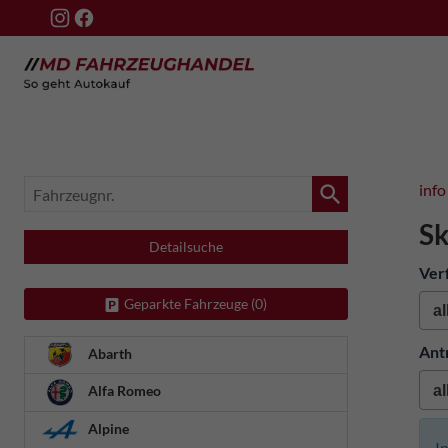
Fahrzeugnr.
info
Sk
Detailsuche
Ver
Geparkte Fahrzeuge (
0
)
Ant
Abarth
Alfa Romeo
Alpine
I