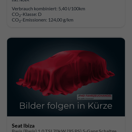
inkl. NoVA
Verbrauch kombiniert:
5,40 l/100km
CO
-Klasse:
D
2
CO
-Emissionen:
124,00 g/km
2
Seat Ibiza
Basis (Basis) 1.0 TSI 70kW (95 PS) 5-Gang Schaltgetriebe