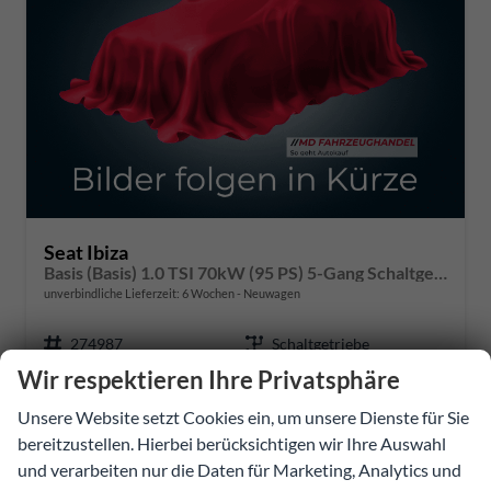
Seat Ibiza
Basis (Basis) 1.0 TSI 70kW (95 PS) 5-Gang Schaltgetriebe
unverbindliche Lieferzeit:
6 Wochen
Neuwagen
274987
Schaltgetriebe
Wir respektieren Ihre Privatsphäre
Benzin
Weiß, Candy" Weiss (B4)"
Unsere Website setzt Cookies ein, um unsere Dienste für Sie
70 kW (95 PS)
bereitzustellen. Hierbei berücksichtigen wir Ihre Auswahl
23.088,95 €
und verarbeiten nur die Daten für Marketing, Analytics und