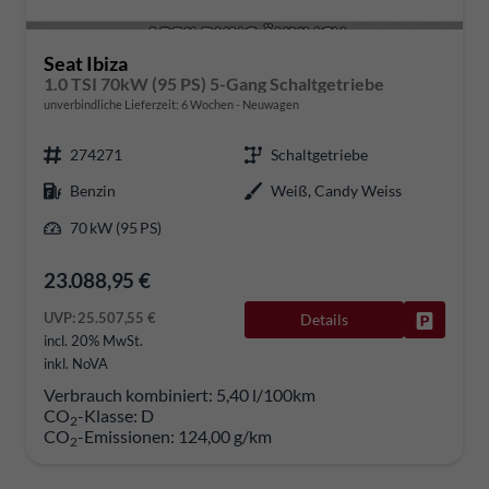
Seat Ibiza
1.0 TSI 70kW (95 PS) 5-Gang Schaltgetriebe
unverbindliche Lieferzeit:
6 Wochen
Neuwagen
274271
Schaltgetriebe
Benzin
Weiß, Candy Weiss
70 kW (95 PS)
23.088,95 €
UVP:
25.507,55 €
Details
Fahrzeug
incl. 20% MwSt.
inkl. NoVA
Verbrauch kombiniert:
5,40 l/100km
CO
-Klasse:
D
2
CO
-Emissionen:
124,00 g/km
2