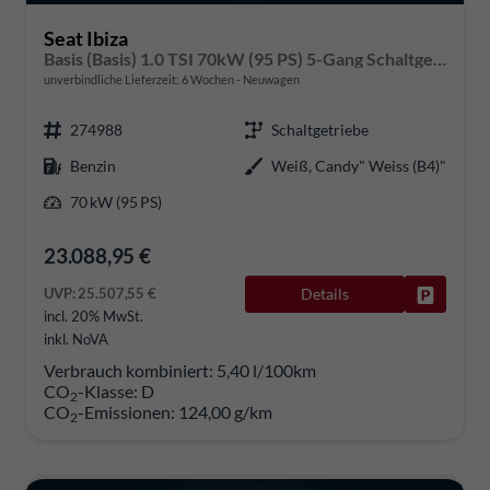
Seat Ibiza
Basis (Basis) 1.0 TSI 70kW (95 PS) 5-Gang Schaltgetriebe
unverbindliche Lieferzeit:
6 Wochen
Neuwagen
274988
Schaltgetriebe
Benzin
Weiß, Candy" Weiss (B4)"
70 kW (95 PS)
23.088,95 €
UVP:
25.507,55 €
Details
Fahrzeug
incl. 20% MwSt.
inkl. NoVA
Verbrauch kombiniert:
5,40 l/100km
CO
-Klasse:
D
2
CO
-Emissionen:
124,00 g/km
2