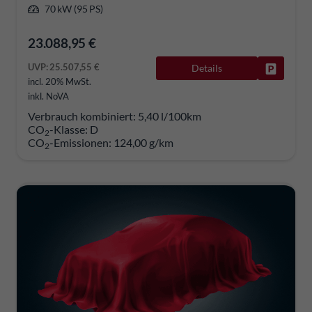
70 kW (95 PS)
23.088,95 €
UVP:
25.507,55 €
Details
Fahrzeug
incl. 20% MwSt.
inkl. NoVA
Verbrauch kombiniert:
5,40 l/100km
CO
-Klasse:
D
2
CO
-Emissionen:
124,00 g/km
2