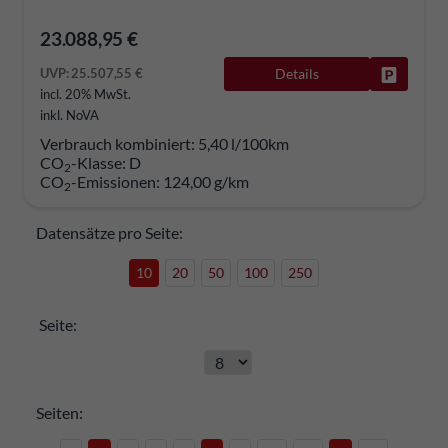
23.088,95 €
UVP:
25.507,55 €
Details
Fahrzeug
incl. 20% MwSt.
inkl. NoVA
Verbrauch kombiniert:
5,40 l/100km
CO
-Klasse:
D
2
CO
-Emissionen:
124,00 g/km
2
Datensätze pro Seite:
10
20
50
100
250
Seite:
Seiten: