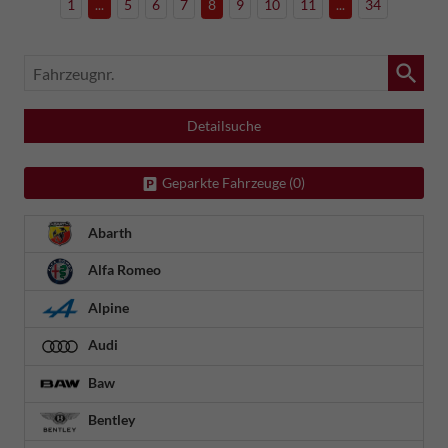
1
...
5
6
7
8
9
10
11
...
34
Fahrzeugnr.
Detailsuche
Geparkte Fahrzeuge (
0
)
Abarth
Alfa Romeo
Alpine
Audi
Baw
Bentley