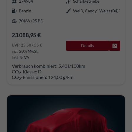
274984
Schaltgetriebe
Benzin
Weiß, Candy" Weiss (B4)"
70 kW (95 PS)
23.088,95 €
UVP:
25.507,55 €
Details
Fahrzeug
incl. 20% MwSt.
inkl. NoVA
Verbrauch kombiniert:
5,40 l/100km
CO
-Klasse:
D
2
CO
-Emissionen:
124,00 g/km
2