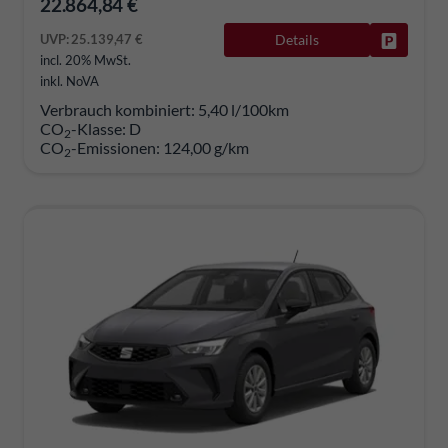
22.864,84 €
UVP:
25.139,47 €
Details
Fahrzeug
incl. 20% MwSt.
inkl. NoVA
Verbrauch kombiniert:
5,40 l/100km
CO
-Klasse:
D
2
CO
-Emissionen:
124,00 g/km
2