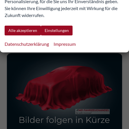
Personalisierung, für die Sie uns Ihr Einverständnis geben.
UVP:
25.507,55 €
Details
Fahrzeug
Sie können Ihre Einwilligung jederzeit mit Wirkung für die
incl. 20% MwSt.
Zukunft widerrufen.
inkl. NoVA
Verbrauch kombiniert:
5,40 l/100km
CO
-Klasse:
D
Alle akzeptieren
Einstellungen
2
CO
-Emissionen:
124,00 g/km
2
Datenschutzerklärung
Impressum