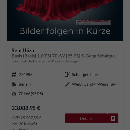
Seat Ibiza
Basis (Basis) 1.0 TSI 70kW (95 PS) 5-Gang Schaltgetriebe
unverbindliche Lieferzeit:
6 Wochen
Neuwagen
274985
Schaltgetriebe
Benzin
Weiß, Candy" Weiss (B4)"
70 kW (95 PS)
23.088,95 €
UVP:
25.507,55 €
Details
Fahrzeug
incl. 20% MwSt.