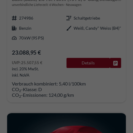
unverbindliche Lieferzeit:
6 Wochen
Neuwagen
274986
Schaltgetriebe
Benzin
Weiß, Candy" Weiss (B4)"
70 kW (95 PS)
23.088,95 €
UVP:
25.507,55 €
Details
Fahrzeug
incl. 20% MwSt.
inkl. NoVA
Verbrauch kombiniert:
5,40 l/100km
CO
-Klasse:
D
2
CO
-Emissionen:
124,00 g/km
2