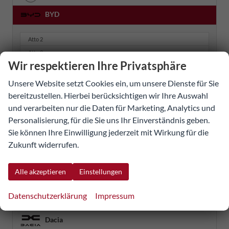
BYD
Atto 2
Atto 3
Wir respektieren Ihre Privatsphäre
Atto 3 Evo
Dolphin G
Unsere Website setzt Cookies ein, um unsere Dienste für Sie
Dolphin Surf
bereitzustellen. Hierbei berücksichtigen wir Ihre Auswahl
Seal 6
und verarbeiten nur die Daten für Marketing, Analytics und
Personalisierung, für die Sie uns Ihr Einverständnis geben.
Seal U
Sie können Ihre Einwilligung jederzeit mit Wirkung für die
Seal U DM-i
Zukunft widerrufen.
Sealion 7
Tang
Alle akzeptieren
Einstellungen
Citroën
Datenschutzerklärung
Impressum
Cupra
Dacia