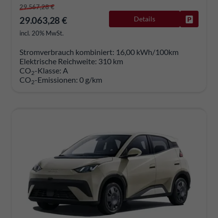
29.567,28 €
29.063,28 €
Details
Fahrzeug
incl. 20% MwSt.
Stromverbrauch kombiniert:
16,00 kWh/100km
Elektrische Reichweite:
310 km
CO
-Klasse:
A
2
CO
-Emissionen:
0 g/km
2