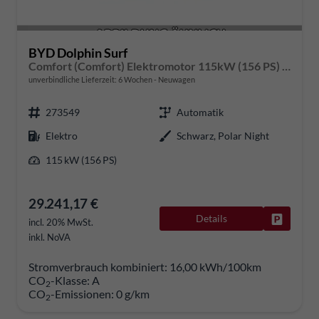
BYD Dolphin Surf
Comfort (Comfort) Elektromotor 115kW (156 PS) 1-Gang-DSG
unverbindliche Lieferzeit:
6 Wochen
Neuwagen
273549
Automatik
Elektro
Schwarz, Polar Night
115 kW (156 PS)
29.241,17 €
Details
Fahrzeug
incl. 20% MwSt.
inkl. NoVA
Stromverbrauch kombiniert:
16,00 kWh/100km
CO
-Klasse:
A
2
CO
-Emissionen:
0 g/km
2