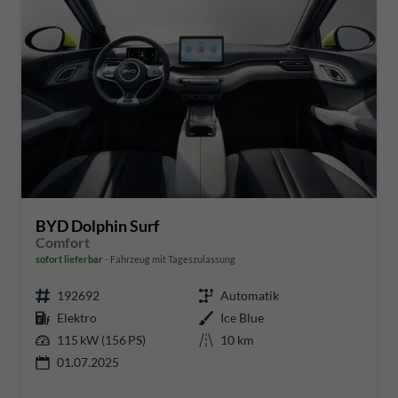
BYD Dolphin Surf
Comfort
sofort lieferbar
Fahrzeug mit Tageszulassung
192692
Automatik
Elektro
Ice Blue
115 kW (156 PS)
10 km
01.07.2025