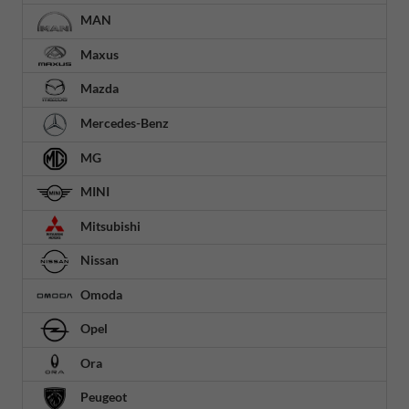
MAN
Maxus
Mazda
Mercedes-Benz
MG
MINI
Mitsubishi
Nissan
Omoda
Opel
Ora
Peugeot