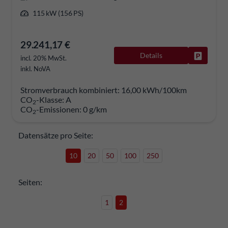
115 kW (156 PS)
29.241,17 €
Details
Fahrzeug
incl. 20% MwSt.
inkl. NoVA
Stromverbrauch kombiniert:
16,00 kWh/100km
CO
-Klasse:
A
2
CO
-Emissionen:
0 g/km
2
Datensätze pro Seite:
10
20
50
100
250
Seiten:
1
2