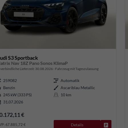
udi S3 Sportback
atrix Nav 18Z Pano Sonos KlimaP
verbindliche Lieferzeit:
30.08.2026
Fahrzeug mit Tageszulassung
259082
Automatik
Benzin
Ascariblau Metallic
245 kW (333 PS)
10 km
31.07.2026
0.172,11 €
VP:
67.885,72 €
Details
Fahrzeug pa