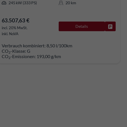
245 kW (333 PS)
20 km
63.507,63 €
Details
rken
Fahrzeug
incl. 20% MwSt.
inkl. NoVA
Verbrauch kombiniert:
8,50 l/100km
CO
-Klasse:
G
2
CO
-Emissionen:
193,00 g/km
2