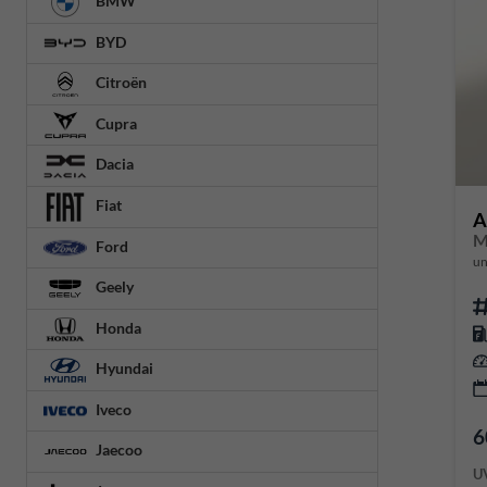
BMW
BYD
Citroën
Cupra
Dacia
Fiat
A
M
Ford
un
Geely
Honda
Hyundai
Iveco
6
Jaecoo
U