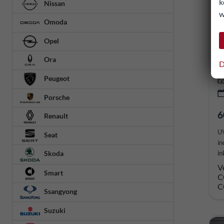
k
Nissan
w
A
Omoda
S
un
Opel
Ora
D
Peugeot
Porsche
6
Renault
U
Seat
in
in
Skoda
V
Smart
C
C
Ssangyong
Suzuki