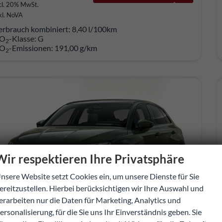
cl. 20% MwSt.
kl. NoVA
erbrauch kombiniert:
8,40 l/100km
O
-Klasse:
G
2
O
-Emissionen:
191,00 g/km
2
Wir respektieren Ihre Privatsphäre
nsere Website setzt Cookies ein, um unsere Dienste für Sie
ereitzustellen. Hierbei berücksichtigen wir Ihre Auswahl und
erarbeiten nur die Daten für Marketing, Analytics und
ersonalisierung, für die Sie uns Ihr Einverständnis geben. Sie