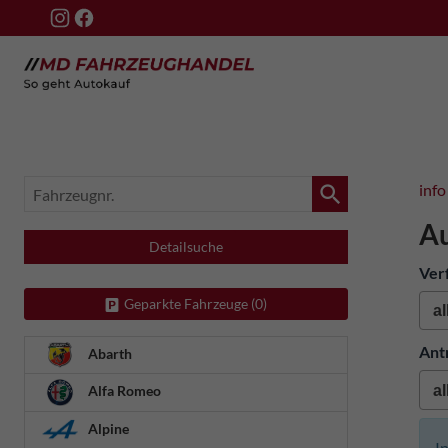
Fahrzeugnr.
info
Au
Detailsuche
Ver
Geparkte Fahrzeuge (
0
)
Ant
Abarth
Alfa Romeo
Alpine
I