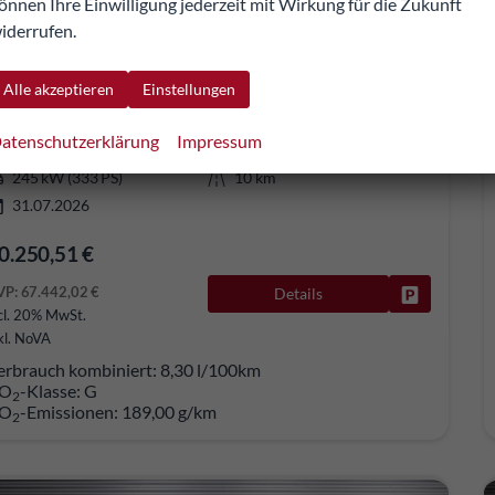
önnen Ihre Einwilligung jederzeit mit Wirkung für die Zukunft
iderrufen.
udi S3 Sportback
 line Matrix Nav KomfPro Pano 18Z Privacy
verbindliche Lieferzeit:
30.10.2026
Fahrzeug mit Tageszulassung
Alle akzeptieren
Einstellungen
278820
Automatik
atenschutzerklärung
Impressum
Benzin
Distriktgrün Metallic
245 kW (333 PS)
10 km
31.07.2026
0.250,51 €
VP:
67.442,02 €
Details
Fahrzeug pa
cl. 20% MwSt.
kl. NoVA
erbrauch kombiniert:
8,30 l/100km
O
-Klasse:
G
2
O
-Emissionen:
189,00 g/km
2