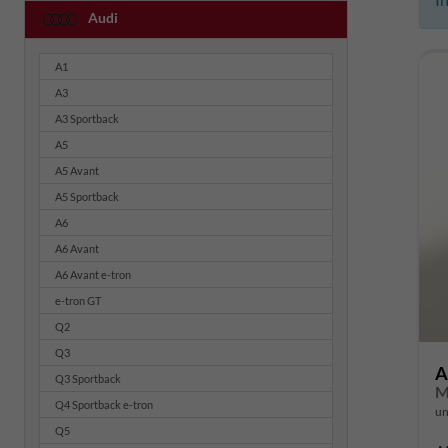
Audi
A1
A3
A3 Sportback
A5
A5 Avant
A5 Sportback
A6
A6 Avant
A6 Avant e-tron
e-tron GT
Q2
Q3
A
Q3 Sportback
M
Q4 Sportback e-tron
un
Q5