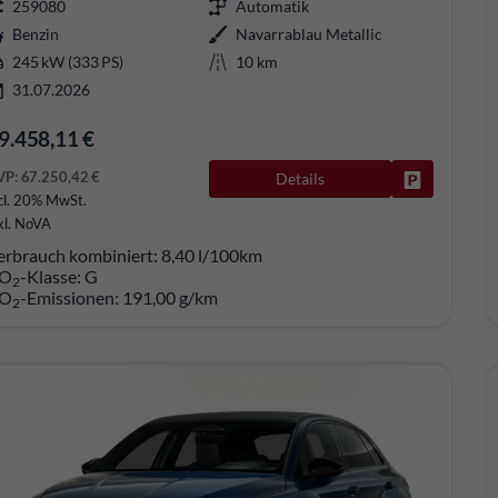
259080
Automatik
Benzin
Navarrablau Metallic
245 kW (333 PS)
10 km
31.07.2026
9.458,11 €
VP:
67.250,42 €
Details
Fahrzeug pa
cl. 20% MwSt.
kl. NoVA
erbrauch kombiniert:
8,40 l/100km
O
-Klasse:
G
2
O
-Emissionen:
191,00 g/km
2