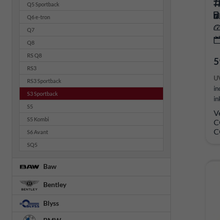
Q5 Sportback
Q6 e-tron
Q7
Q8
RS Q8
5
RS3
U
RS3 Sportback
in
S3 Sportback
in
S5
V
S5 Kombi
C
C
S6 Avant
SQ5
Baw
Bentley
Blyss