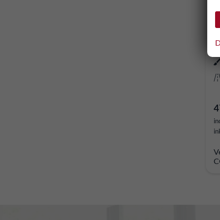
H
e
so
D
4
in
in
V
C