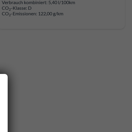
Verbrauch kombiniert:
5,40 l/100km
CO
-Klasse:
D
2
CO
-Emissionen:
122,00 g/km
2