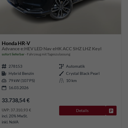
Honda HR-V
Advance e:HEV LED Nav eHK ACC SHZ LHZ Keyl
sofort lieferbar
Fahrzeug mit Tageszulassung
278153
Automatik
Hybrid Benzin
Crystal Black Pearl
79 kW (107 PS)
10 km
16.03.2026
33.738,54 €
UVP:
37.310,93 €
Details
Fahrzeug
rken
incl. 20% MwSt.
inkl. NoVA