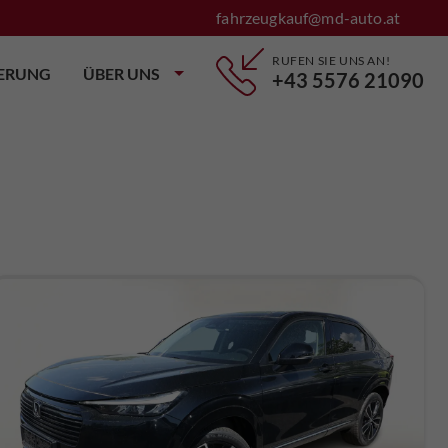
fahrzeugkauf@md-auto.at
RUFEN SIE UNS AN!
IERUNG
ÜBER UNS
+43 5576 21090