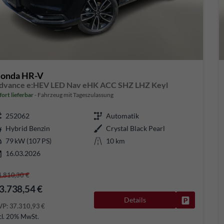
onda HR-V
dvance e:HEV LED Nav eHK ACC SHZ LHZ Keyl
fort lieferbar
Fahrzeug mit Tageszulassung
252062
Automatik
Hybrid Benzin
Crystal Black Pearl
79 kW (107 PS)
10 km
16.03.2026
4.810,30 €
3.738,54 €
Details
Fahrzeug pa
VP:
37.310,93 €
cl. 20% MwSt.