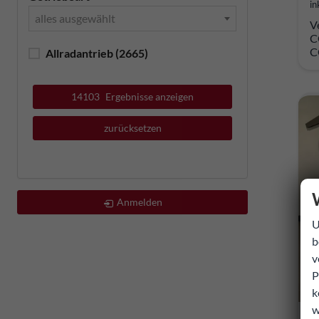
in
alles ausgewählt
V
C
C
Allradantrieb
(2665)
14103
Ergebnisse anzeigen
zurücksetzen
Anmelden
U
b
v
P
k
w