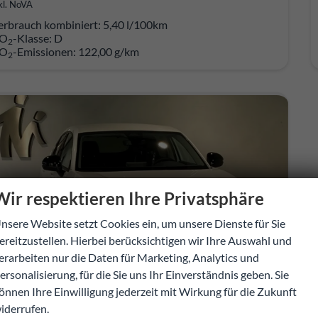
kl. NoVA
erbrauch kombiniert:
5,40 l/100km
O
-Klasse:
D
2
O
-Emissionen:
122,00 g/km
2
Wir respektieren Ihre Privatsphäre
nsere Website setzt Cookies ein, um unsere Dienste für Sie
ereitzustellen. Hierbei berücksichtigen wir Ihre Auswahl und
erarbeiten nur die Daten für Marketing, Analytics und
ersonalisierung, für die Sie uns Ihr Einverständnis geben. Sie
önnen Ihre Einwilligung jederzeit mit Wirkung für die Zukunft
iderrufen.