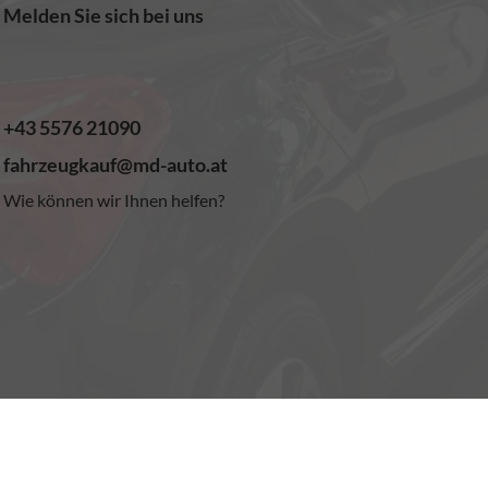
Melden Sie sich bei uns
+43 5576 21090
fahrzeugkauf@md-auto.at
Wie können wir Ihnen helfen?