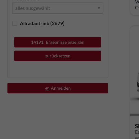
V
C
alles ausgewählt
Allradantrieb
(2679)
14191
Ergebnisse anzeigen
zurücksetzen
Anmelden
S
un