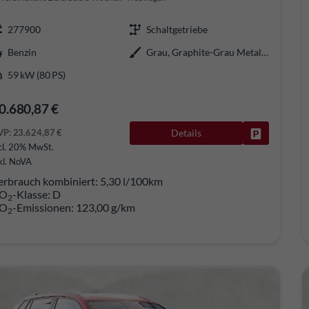
277900
Schaltgetriebe
Benzin
Grau, Graphite-Grau Metallic (5X)
59 kW (80 PS)
0.680,87 €
VP:
23.624,87 €
Details
Fahrzeug pa
cl. 20% MwSt.
kl. NoVA
erbrauch kombiniert:
5,30 l/100km
O
-Klasse:
D
2
O
-Emissionen:
123,00 g/km
2