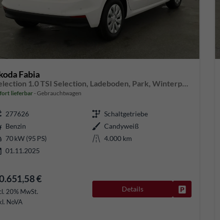
koda Fabia
Selection 1.0 TSI Selection, Ladeboden, Park, Winterpaket, SmartLink, 4-J Garantie
fort lieferbar
Gebrauchtwagen
277626
Schaltgetriebe
Benzin
Candyweiß
70 kW (95 PS)
4.000 km
01.11.2025
0.651,58 €
Details
Fahrzeug pa
cl. 20% MwSt.
kl. NoVA