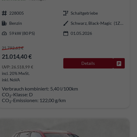
228005
Schaltgetriebe
Benzin
Schwarz, Black-Magic (1Z1Z)
59 kW (80 PS)
01.05.2026
21.792,63 €
21.014,40 €
rken
Details
Fahrzeug
UVP:
26.518,99 €
incl. 20% MwSt.
inkl. NoVA
Verbrauch kombiniert:
5,40 l/100km
CO
-Klasse:
D
2
CO
-Emissionen:
122,00 g/km
2