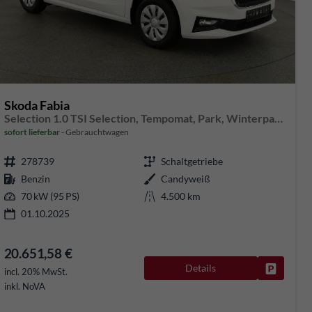
Skoda Fabia
Selection 1.0 TSI Selection, Tempomat, Park, Winterpaket, SmartLink, 4-J Garantie
sofort lieferbar
Gebrauchtwagen
278739
Schaltgetriebe
Benzin
Candyweiß
70 kW (95 PS)
4.500 km
01.10.2025
20.651,58 €
Details
rken
Fahrzeug
incl. 20% MwSt.
inkl. NoVA