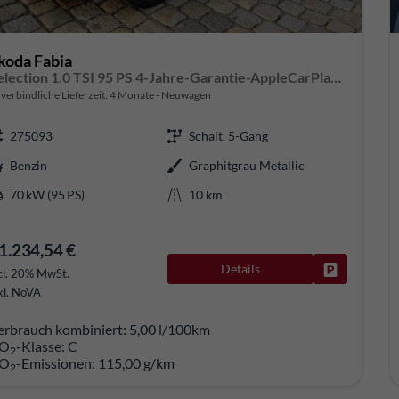
koda Fabia
Selection 1.0 TSI 95 PS 4-Jahre-Garantie-AppleCarPlay-AndroidAuto-LED-PDC-Sitzheizung-DAB-Klima
verbindliche Lieferzeit:
4 Monate
Neuwagen
275093
Schalt. 5-Gang
Benzin
Graphitgrau Metallic
70 kW (95 PS)
10 km
1.234,54 €
Details
Fahrzeug pa
cl. 20% MwSt.
kl. NoVA
erbrauch kombiniert:
5,00 l/100km
O
-Klasse:
C
2
O
-Emissionen:
115,00 g/km
2