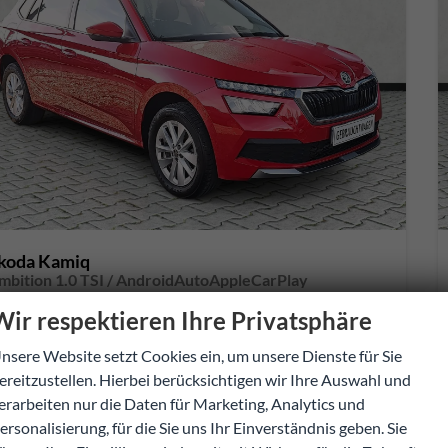
koda Kamiq
mbition 1.0 TSI / AndroidAutoAppleCarPlay
fort lieferbar
Gebrauchtwagen
Wir respektieren Ihre Privatsphäre
252269
Schaltgetriebe
nsere Website setzt Cookies ein, um unsere Dienste für Sie
Benzin
Velvet-Rot Metallic
ereitzustellen. Hierbei berücksichtigen wir Ihre Auswahl und
81 kW (110 PS)
23.321 km
erarbeiten nur die Daten für Marketing, Analytics und
01.03.2024
ersonalisierung, für die Sie uns Ihr Einverständnis geben. Sie