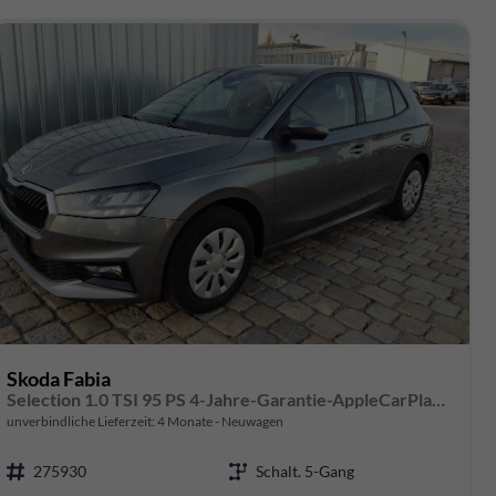
Skoda Fabia
Selection 1.0 TSI 95 PS 4-Jahre-Garantie-AppleCarPlay-AndroidAuto-LED-PDC-Sitzheizung-DAB-Klima
unverbindliche Lieferzeit:
4 Monate
Neuwagen
275930
Schalt. 5-Gang