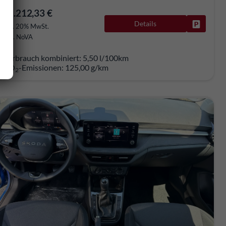
21.212,33 €
Details
rken
Fahrzeug
incl. 20% MwSt.
inkl. NoVA
Verbrauch kombiniert:
5,50 l/100km
CO
-Emissionen:
125,00 g/km
2