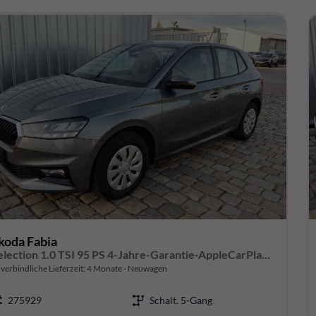
koda Fabia
Selection 1.0 TSI 95 PS 4-Jahre-Garantie-AppleCarPlay-AndroidAuto-LED-PDC-Sitzheizung-DAB-Klima
verbindliche Lieferzeit:
4 Monate
Neuwagen
275929
Schalt. 5-Gang