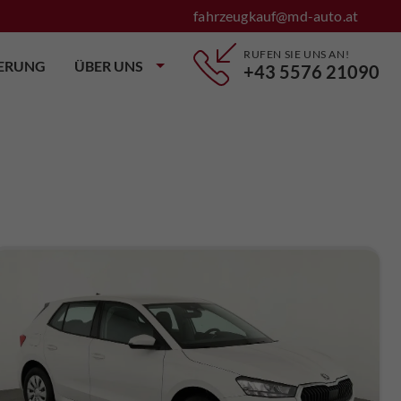
fahrzeugkauf@md-auto.at
RUFEN SIE UNS AN!
IERUNG
ÜBER UNS
+43 5576 21090