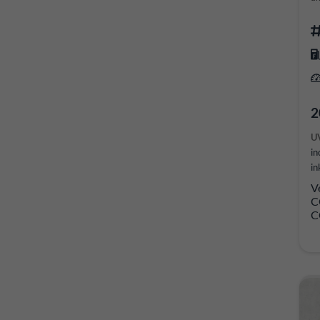
2
U
in
in
V
C
C