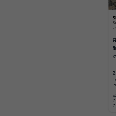
S
un
2
in
in
V
C
C