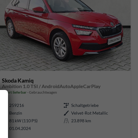
Skoda Kamiq
Ambition 1.0 TSI / AndroidAutoAppleCarPlay
sofort lieferbar
Gebrauchtwagen
259216
Schaltgetriebe
Benzin
Velvet-Rot Metallic
81 kW (110 PS)
23.898 km
01.04.2024