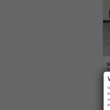
S
A
so
U
b
v
P