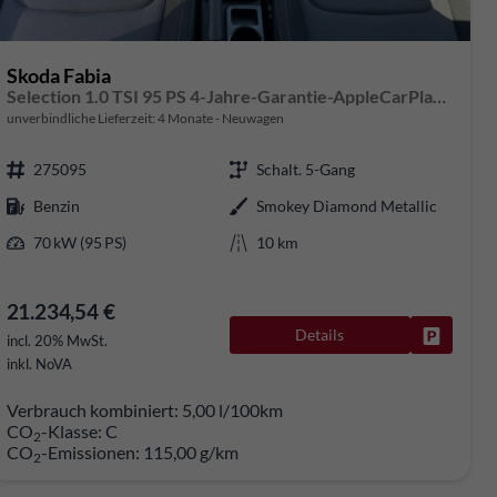
Skoda Fabia
Selection 1.0 TSI 95 PS 4-Jahre-Garantie-AppleCarPlay-AndroidAuto-LED-PDC-Sitzheizung-DAB-Klima
unverbindliche Lieferzeit:
4 Monate
Neuwagen
275095
Schalt. 5-Gang
Benzin
Smokey Diamond Metallic
70 kW (95 PS)
10 km
21.234,54 €
Details
rken
Fahrzeug
incl. 20% MwSt.
inkl. NoVA
Verbrauch kombiniert:
5,00 l/100km
CO
-Klasse:
C
2
CO
-Emissionen:
115,00 g/km
2