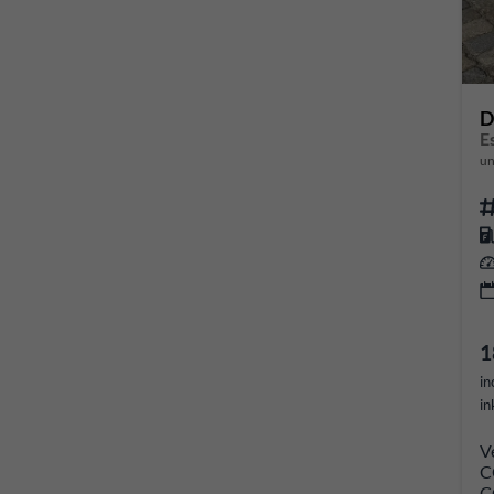
D
un
1
in
in
V
C
C