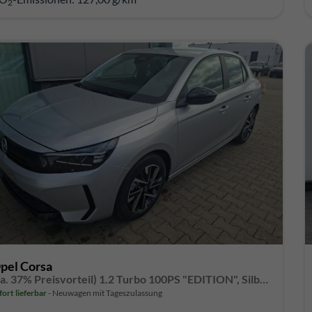
2
pel Corsa
(ca. 37% Preisvorteil) 1.2 Turbo 100PS "EDITION", Silber-Metallic, 16" Alufelgen, Sitzheizung, Lederlenkrad beheizt, Parksensoren hinten, Klimaanlage, Radio AndroidAuto/Apple CarPlay, Tempomat, ZV mit Fernbedienung
fort lieferbar
Neuwagen mit Tageszulassung