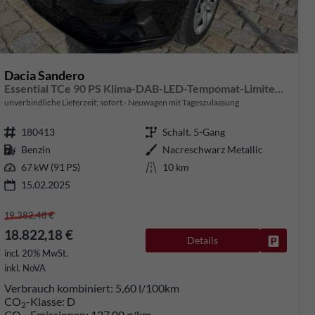
Dacia Sandero
Essential TCe 90 PS Klima-DAB-LED-Tempomat-Limiter-Sofort
unverbindliche Lieferzeit: sofort
Neuwagen mit Tageszulassung
180413
Schalt. 5-Gang
Benzin
Nacreschwarz Metallic
67 kW (91 PS)
10 km
15.02.2025
19.382,48 €
18.822,18 €
Details
rken
Fahrzeug
incl. 20% MwSt.
inkl. NoVA
Verbrauch kombiniert:
5,60 l/100km
CO
-Klasse:
D
2
CO
-Emissionen:
127,00 g/km