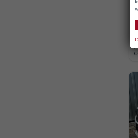
k
w
1
in
in
D
V
C
C