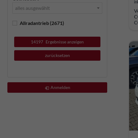
in
alles ausgewählt
V
C
C
Allradantrieb
(2671)
14197
Ergebnisse anzeigen
zurücksetzen
Anmelden