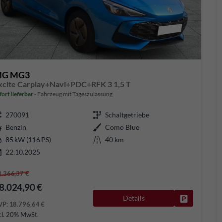
G MG3
xcite Carplay+Navi+PDC+RFK 3 1,5 T
fort lieferbar
Fahrzeug mit Tageszulassung
270091
Schaltgetriebe
Benzin
Como Blue
85 kW (116 PS)
40 km
22.10.2025
8.366,37 €
8.024,90 €
Details
Fahrzeug pa
VP:
18.796,64 €
cl. 20% MwSt.