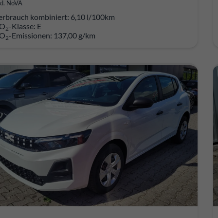
kl. NoVA
erbrauch kombiniert:
6,10 l/100km
O
-Klasse:
E
2
O
-Emissionen:
137,00 g/km
2