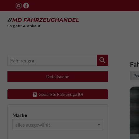
Fahrzeugnr.
Fah
Detailsuche
Geparkte Fahrzeuge (
0
)
Marke
alles ausgewählt