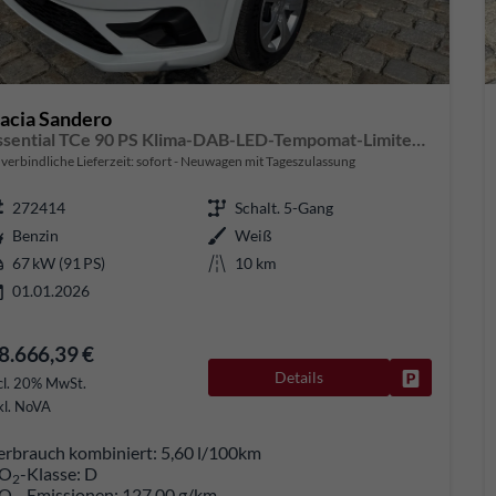
acia Sandero
Essential TCe 90 PS Klima-DAB-LED-Tempomat-Limiter-sofort
verbindliche Lieferzeit: sofort
Neuwagen mit Tageszulassung
272414
Schalt. 5-Gang
Benzin
Weiß
67 kW (91 PS)
10 km
01.01.2026
8.666,39 €
Details
Fahrzeug pa
cl. 20% MwSt.
kl. NoVA
erbrauch kombiniert:
5,60 l/100km
O
-Klasse:
D
2
O
-Emissionen:
127,00 g/km