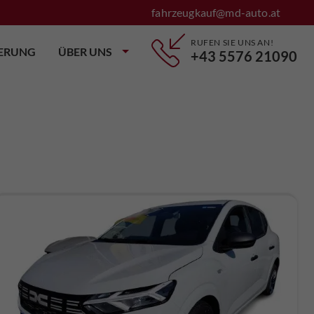
fahrzeugkauf@md-auto.at
RUFEN SIE UNS AN!
IERUNG
ÜBER UNS
+43 5576 21090