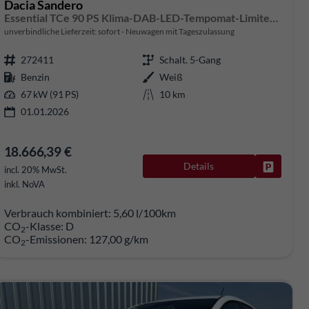
Dacia Sandero
Essential TCe 90 PS Klima-DAB-LED-Tempomat-Limiter-sofort
unverbindliche Lieferzeit: sofort
Neuwagen mit Tageszulassung
272411
Schalt. 5-Gang
Benzin
Weiß
67 kW (91 PS)
10 km
01.01.2026
18.666,39 €
Details
Fahrzeug
rken
incl. 20% MwSt.
inkl. NoVA
Verbrauch kombiniert:
5,60 l/100km
CO
-Klasse:
D
2
CO
-Emissionen:
127,00 g/km
2