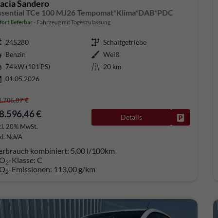
acia Sandero
ssential TCe 100 MJ26 Tempomat*Klima*DAB*PDC
fort lieferbar
Fahrzeug mit Tageszulassung
245280
Schaltgetriebe
Benzin
Weiß
74 kW (101 PS)
20 km
01.05.2026
8.705,87 €
8.596,46 €
Details
Fahrzeug pa
cl. 20% MwSt.
kl. NoVA
erbrauch kombiniert:
5,00 l/100km
O
-Klasse:
C
2
O
-Emissionen:
113,00 g/km
2