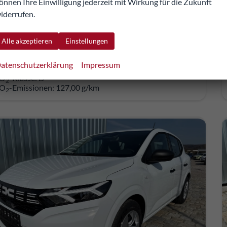
önnen Ihre Einwilligung jederzeit mit Wirkung für die Zukunft
iderrufen.
8.666,39 €
Details
Fahrzeug pa
cl. 20% MwSt.
Alle akzeptieren
Einstellungen
kl. NoVA
atenschutzerklärung
Impressum
erbrauch kombiniert:
5,60 l/100km
O
-Klasse:
D
2
O
-Emissionen:
127,00 g/km
2