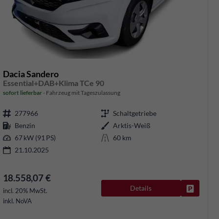
Dacia Sandero
Essential+DAB+Klima TCe 90
sofort lieferbar
Fahrzeug mit Tageszulassung
277966
Schaltgetriebe
Benzin
Arktis-Weiß
67 kW (91 PS)
60 km
21.10.2025
18.558,07 €
Details
Fahrzeug
incl. 20% MwSt.
rken
inkl. NoVA