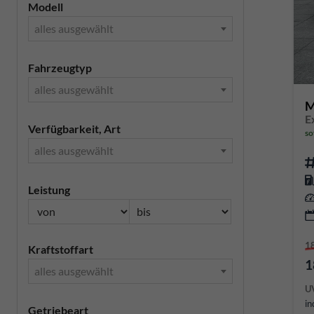
Modell
alles ausgewählt
Fahrzeugtyp
alles ausgewählt
M
E
Verfügbarkeit, Art
so
alles ausgewählt
Leistung
1
Kraftstoffart
1
alles ausgewählt
U
in
Getriebeart