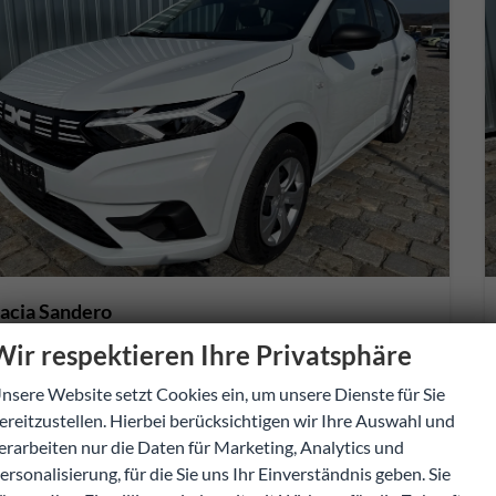
acia Sandero
Essential TCe 90 PS Klima-DAB-LED-Tempomat-Limiter-sofort
Wir respektieren Ihre Privatsphäre
verbindliche Lieferzeit: sofort
Neuwagen mit Tageszulassung
nsere Website setzt Cookies ein, um unsere Dienste für Sie
272412
Schalt. 5-Gang
ereitzustellen. Hierbei berücksichtigen wir Ihre Auswahl und
Benzin
Weiß
erarbeiten nur die Daten für Marketing, Analytics und
67 kW (91 PS)
10 km
ersonalisierung, für die Sie uns Ihr Einverständnis geben. Sie
01.01.2026