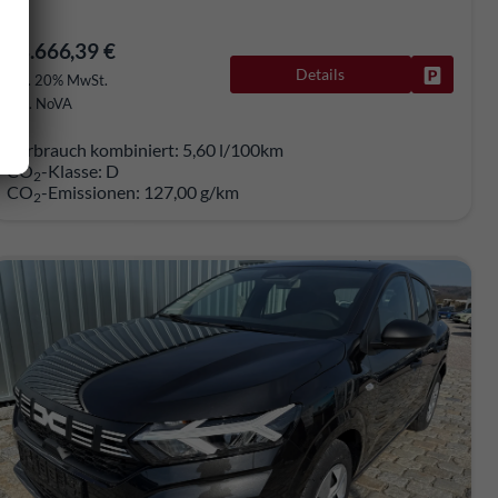
18.666,39 €
Details
rken
Fahrzeug
incl. 20% MwSt.
inkl. NoVA
Verbrauch kombiniert:
5,60 l/100km
CO
-Klasse:
D
2
CO
-Emissionen:
127,00 g/km
2